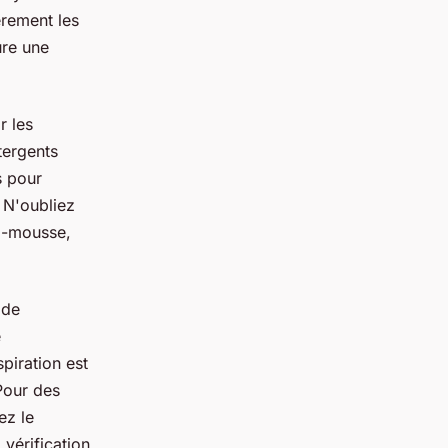
èrement les
ure une
r les
tergents
s pour
. N'oubliez
ti-mousse,
 de
e
spiration est
Pour des
ez le
vérification