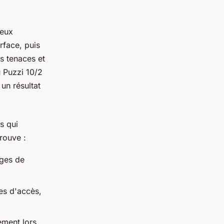
reux
rface, puis
s tenaces et
 Puzzi 10/2
un résultat
s qui
rouve :
èges de
les d'accès,
ement lors