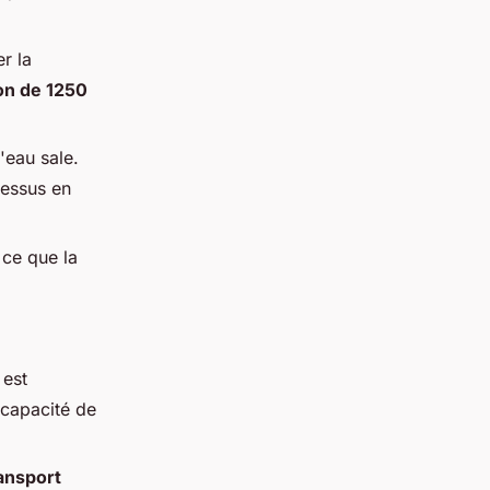
er la
on de 1250
'eau sale.
cessus en
 ce que la
 est
 capacité de
ansport