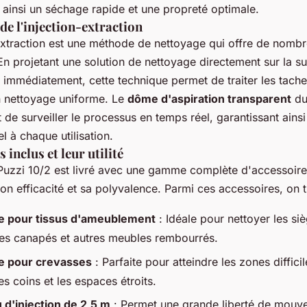
 ainsi un séchage rapide et une propreté optimale.
de l'injection-extraction
-extraction est une méthode de nettoyage qui offre de nomb
n projetant une solution de nettoyage directement sur la su
t immédiatement, cette technique permet de traiter les tache
n nettoyage uniforme. Le
dôme d'aspiration transparent
du
de surveiller le processus en temps réel, garantissant ainsi 
l à chaque utilisation.
 inclus et leur utilité
Puzzi 10/2 est livré avec une gamme complète d'accessoire
on efficacité et sa polyvalence. Parmi ces accessoires, on t
e pour tissus d'ameublement
: Idéale pour nettoyer les si
 les canapés et autres meubles rembourrés.
e pour crevasses
: Parfaite pour atteindre les zones diffici
s coins et les espaces étroits.
 d'injection de 2,5 m
: Permet une grande liberté de mouv