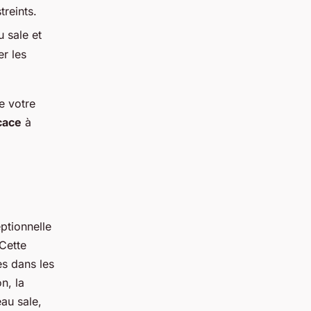
reints.
u sale et
er les
e votre
cace
à
ptionnelle
Cette
es dans les
n, la
au sale,