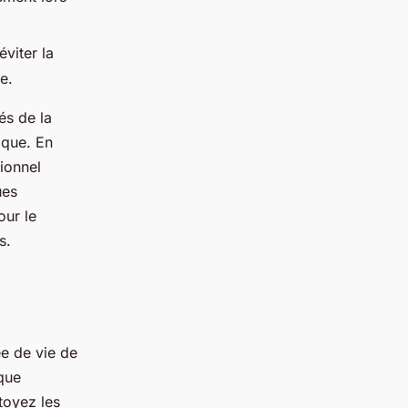
éviter la
e.
és de la
ique. En
ionnel
ues
our le
s.
ée de vie de
aque
ttoyez les