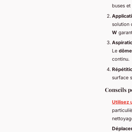
buses et 
Applicati
solution 
W
garant
Aspirati
Le
dôme 
continu.
Répétiti
surface s
Conseils p
Utilisez
particuli
nettoyag
Déplacem