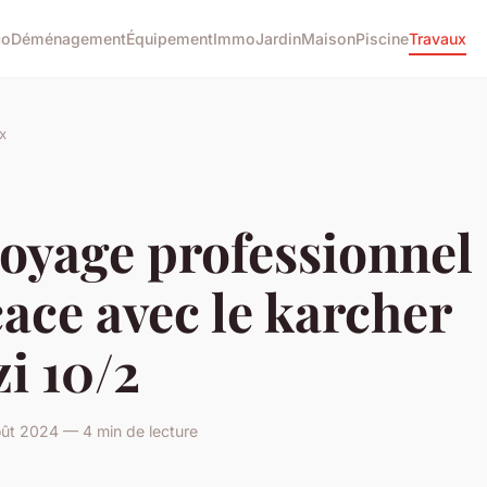
co
Déménagement
Équipement
Immo
Jardin
Maison
Piscine
Travaux
x
oyage professionnel
cace avec le karcher
i 10/2
ût 2024 — 4 min de lecture