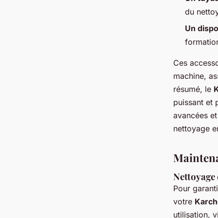
du netto
Un dispo
formatio
Ces accesso
machine, ass
résumé, le
K
puissant et 
avancées et 
nettoyage en
Maintena
Nettoyage 
Pour garant
votre
Karch
utilisation,