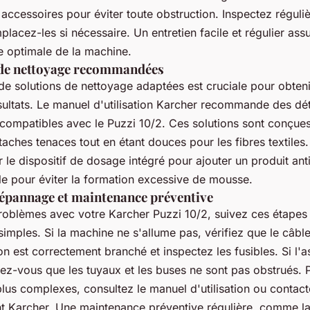
 accessoires pour éviter toute obstruction. Inspectez réguli
emplacez-les si nécessaire. Un entretien facile et régulier ass
 optimale de la machine.
 de nettoyage recommandées
n de solutions de nettoyage adaptées est cruciale pour obteni
sultats. Le manuel d'utilisation Karcher recommande des dé
 compatibles avec le Puzzi 10/2. Ces solutions sont conçue
 taches tenaces tout en étant douces pour les fibres textiles
er le dispositif de dosage intégré pour ajouter un produit an
le pour éviter la formation excessive de mousse.
épannage et maintenance préventive
roblèmes avec votre Karcher Puzzi 10/2, suivez ces étapes
mples. Si la machine ne s'allume pas, vérifiez que le câbl
on est correctement branché et inspectez les fusibles. Si l'a
rez-vous que les tuyaux et les buses ne sont pas obstrués. 
us complexes, consultez le manuel d'utilisation ou contact
nt Karcher. Une maintenance préventive régulière, comme la 