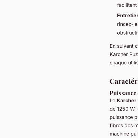
facilite
Entretie
rincez-le
obstructi
En suivant 
Karcher Puzz
chaque utili
Caractér
Puissance 
Le
Karcher 
de 1250 W, 
puissance pe
fibres des m
machine pulv