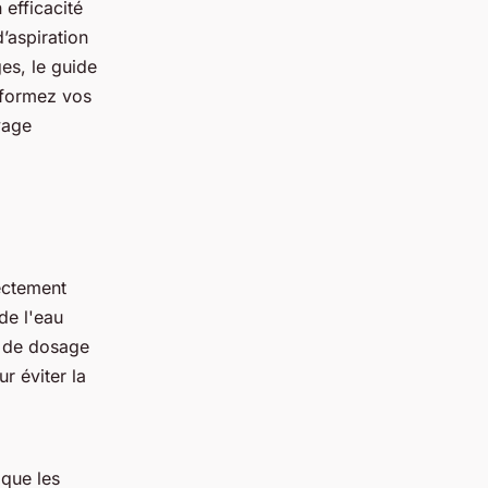
efficacité
’aspiration
es, le guide
nsformez vos
yage
ectement
de l'eau
f de dosage
r éviter la
 que les