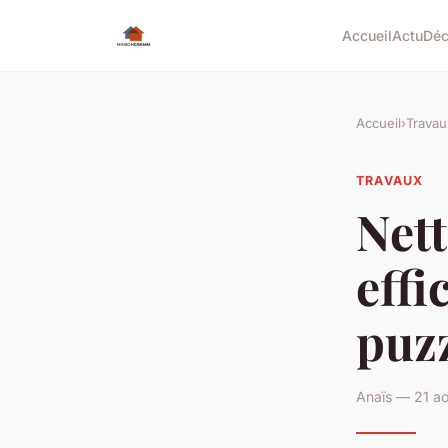
Accueil
Actu
Dé
Accueil
›
Travau
TRAVAUX
Nett
effi
puzz
Anaïs — 21 ao