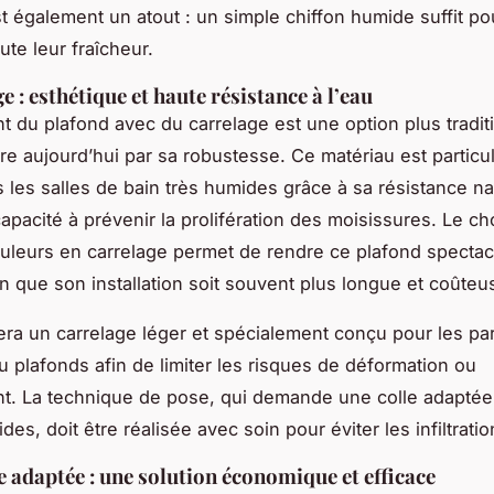
st également un atout : un simple chiffon humide suffit po
ute leur fraîcheur.
e : esthétique et haute résistance à l’eau
nt du plafond avec du carrelage est une option plus tradit
re aujourd’hui par sa robustesse. Ce matériau est particu
 les salles de bain très humides grâce à sa résistance na
capacité à prévenir la prolifération des moisissures. Le ch
ouleurs en carrelage permet de rendre ce plafond spectacu
en que son installation soit souvent plus longue et coûteu
iera un carrelage léger et spécialement conçu pour les pa
ou plafonds afin de limiter les risques de déformation ou
t. La technique de pose, qui demande une colle adaptée
es, doit être réalisée avec soin pour éviter les infiltratio
e adaptée : une solution économique et efficace