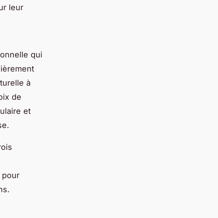
ur leur
ionnelle qui
lièrement
turelle à
oix de
laire et
se.
rois
 pour
ns.