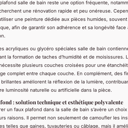
plafond salle de bain reste une option fréquente, notam
cherchent une rénovation rapide et peu onéreuse. Cepend
’utiliser une peinture dédiée aux pièces humides, souven
ique, afin de garantir son adhérence et sa longévité face 
on.
es acryliques ou glycéro spéciales salle de bain contienn
tant la formation de taches d’humidité et de moisissures. 
 nécessite plusieurs couches croisées pour une étanchéi
ge complet entre chaque couche. En complément, des fin
brillantes améliorent la réflexion de la lumière, contribuan
e luminosité naturelle ou artificielle dans la pièce.
afond : solution technique et esthétique polyvalente
rer un faux plafond dans la salle de bain s’avère un choix
urs raisons. Il permet non seulement de camoufler les inst
es telles que gaines, tuyauteries ou câblage, mais il amél