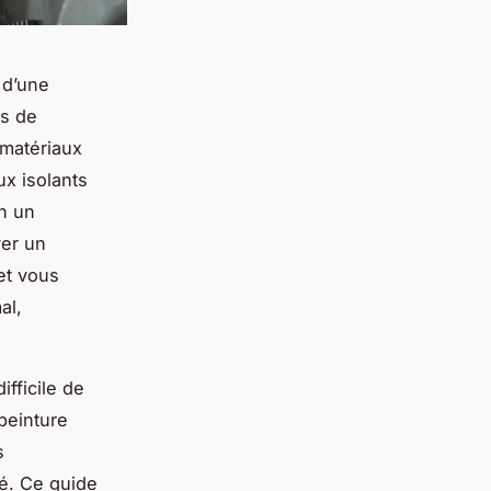
 d’une
ns de
 matériaux
ux isolants
en un
ver un
et vous
al,
ifficile de
peinture
s
té. Ce guide