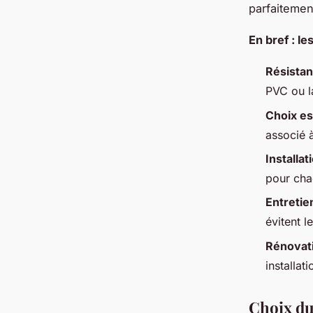
parfaitemen
En bref : le
Résistan
PVC ou l
Choix es
associé 
Installat
pour chaq
Entretie
évitent l
Rénovati
installat
Choix du