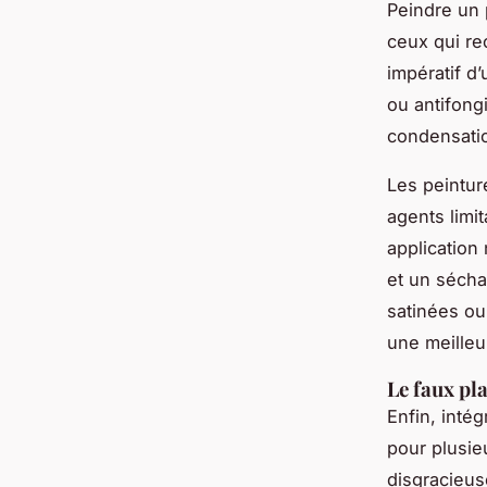
Peindre un 
ceux qui re
impératif d
ou antifong
condensati
Les peintur
agents limi
application
et un sécha
satinées ou 
une meilleur
Le faux pl
Enfin, intég
pour plusie
disgracieus