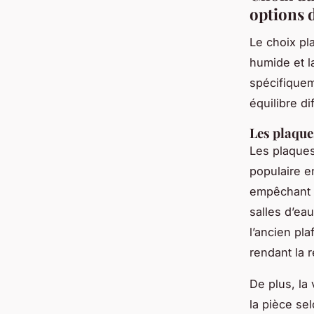
options 
Le choix pl
humide et l
spécifiquem
équilibre di
Les plaque
Les plaques
populaire en
empêchant e
salles d’eau
l’ancien pl
rendant la 
De plus, la
la pièce se