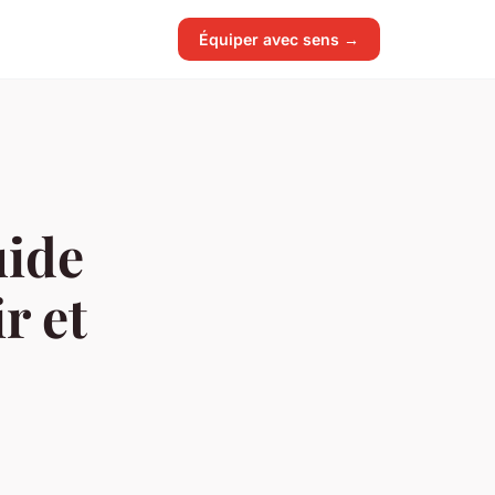
Équiper avec sens →
uide
r et