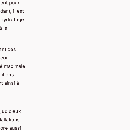
ment pour
ant, il est
t hydrofuge
à la
ent des
Leur
té maximale
itions
t ainsi à
 judicieux
allations
iore aussi