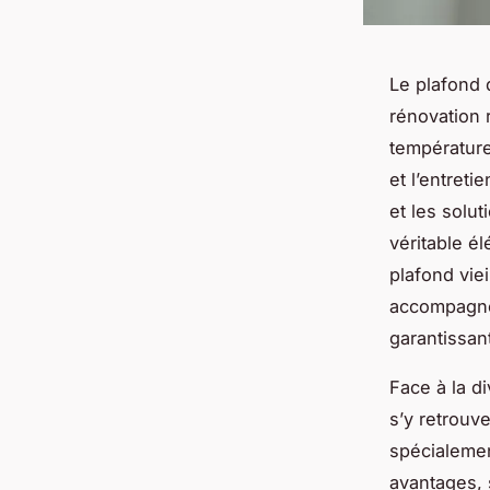
Le plafond 
rénovation 
température
et l’entreti
et les solu
véritable é
plafond vie
accompagne 
garantissant
Face à la di
s’y retrouv
spécialemen
avantages, 