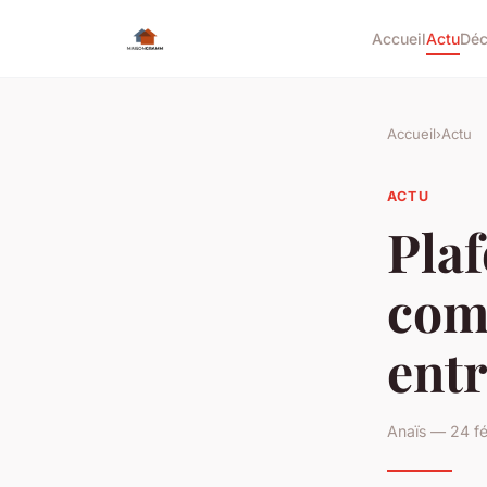
Accueil
Actu
Dé
Accueil
›
Actu
ACTU
Plaf
comp
entr
Anaïs — 24 fé