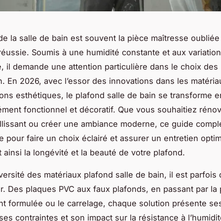
de la salle de bain est souvent la pièce maîtresse oubliée
réussie. Soumis à une humidité constante et aux variatio
, il demande une attention particulière dans le choix des
en. En 2026, avec l’essor des innovations dans les matéria
tions esthétiques, le plafond salle de bain se transforme 
lément fonctionnel et décoratif. Que vous souhaitiez réno
illissant ou créer une ambiance moderne, ce guide compl
pour faire un choix éclairé et assurer un entretien optim
 ainsi la longévité et la beauté de votre plafond.
versité des matériaux plafond salle de bain, il est parfois d
er. Des plaques PVC aux faux plafonds, en passant par la 
t formulée ou le carrelage, chaque solution présente se
ses contraintes et son impact sur la résistance à l’humidi