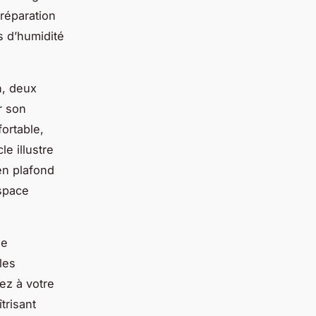
préparation
s d’humidité
n, deux
r son
fortable,
e illustre
en plafond
espace
de
les
ez à votre
trisant