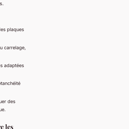
s.
les plaques
ou carrelage,
ues adaptées
étanchéité
uer des
ue.
e les