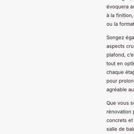
évoquera au
à la finiti
ou la forma
Songez égale
aspects cru
plafond, c’
tout en opti
chaque étap
pour prolon
agréable au
Que vous so
rénovation 
concrets et
salle de ba