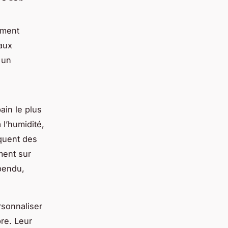
ement
iaux
 un
ain le plus
 l’humidité,
quent des
ement sur
pendu,
rsonnaliser
bre. Leur