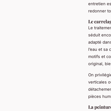
entretien e
redonner to
Le carrelag
Le traiteme
séduit enco
adapté dans
l’eau et sa 
motifs et c
original, bi
On privilég
verticales 
détachemen
pièces humid
La peintur