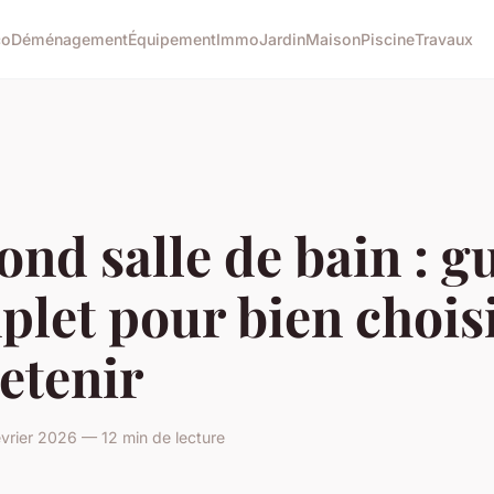
co
Déménagement
Équipement
Immo
Jardin
Maison
Piscine
Travaux
ond salle de bain : g
let pour bien choisi
etenir
vrier 2026 — 12 min de lecture